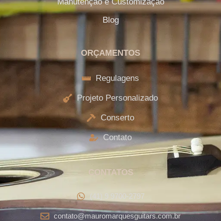
Manutenção e Customização
Blog
ORÇAMENTOS
Regulagens
Projeto Personalizado
Conserto
Contato
CONTATOS
(41) 9 9700-2797
contato@mauromarquesguitars.com.br