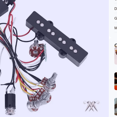
D
G
M