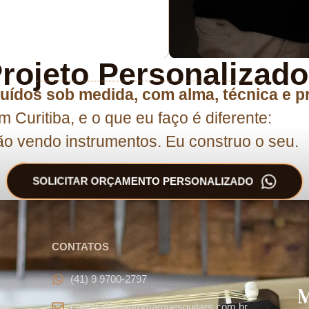
rojeto Personalizad
uídos sob medida, com alma, técnica e p
m Curitiba, e o que eu faço é diferente:
o vendo instrumentos. Eu construo o seu.
SOLICITAR ORÇAMENTO PERSONALIZADO
CONTATOS
(41) 9 9700-2797
ado
contato@mauromarquesguitars.com.br