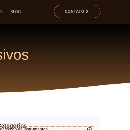
CONTATO
O
BLOG
sivos
Categorias
onfecção de instrumentos
(7)