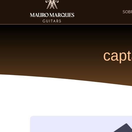
SOB
capt