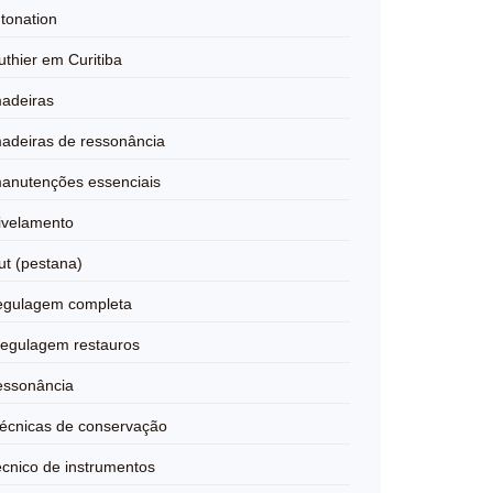
ntonation
uthier em Curitiba
adeiras
adeiras de ressonância
anutenções essenciais
ivelamento
ut (pestana)
egulagem completa
egulagem restauros
essonância
écnicas de conservação
écnico de instrumentos