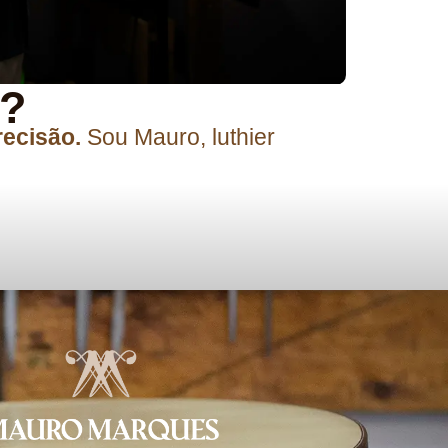
o?
recisão.
Sou Mauro, luthier