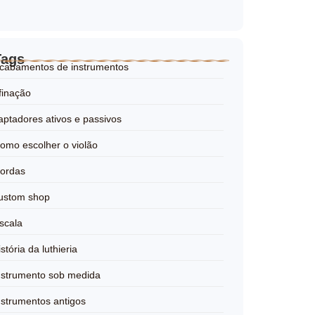
Tags
cabamentos de instrumentos
finação
aptadores ativos e passivos
omo escolher o violão
ordas
ustom shop
scala
istória da luthieria
nstrumento sob medida
nstrumentos antigos