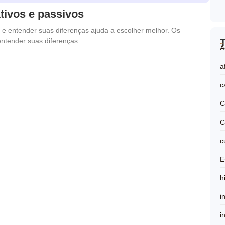
ivos e passivos
 e entender suas diferenças ajuda a escolher melhor. Os
entender suas diferenças...
A
a
c
C
C
c
E
h
i
i