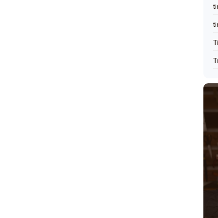
t
t
T
T