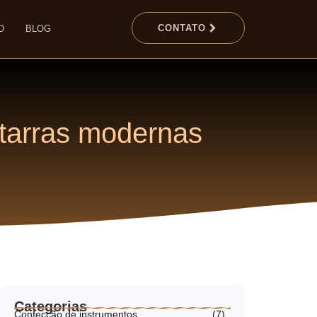
CONTATO
O
BLOG
uitarras modernas
Categorias
Confecção de instrumentos
(7)