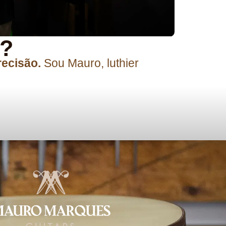
o?
recisão.
Sou Mauro, luthier