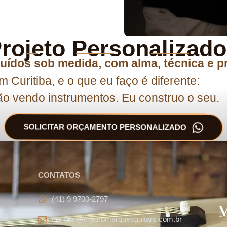
rojeto Personalizad
uídos sob medida, com alma, técnica e p
m Curitiba, e o que eu faço é diferente:
o vendo instrumentos. Eu construo o seu.
SOLICITAR ORÇAMENTO PERSONALIZADO
CONTATOS
(41) 9 9700-2797
ado
contato@mauromarquesguitars.com.br