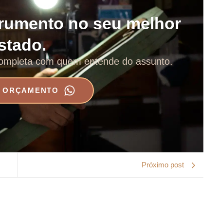
trumento no seu melhor
stado.
ompleta com quem entende do assunto.
E ORÇAMENTO
Próximo post