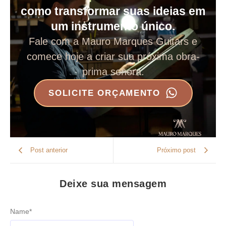
como transformar suas ideias em
um instrumento único.
Fale com a Mauro Marques Guitars e
comece hoje a criar sua próxima obra-
prima sonora.
SOLICITE ORÇAMENTO
Post anterior
Próximo post
Deixe sua mensagem
Name
*