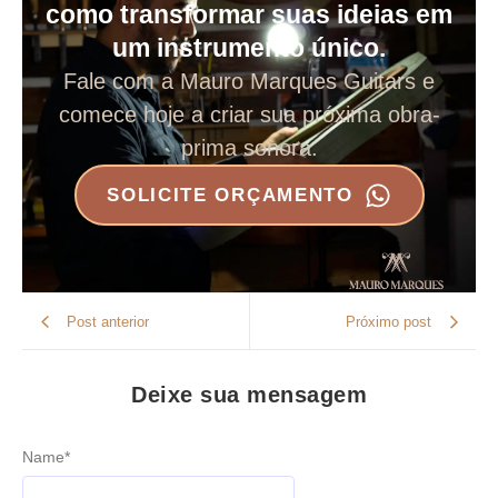
como transformar suas ideias em
um instrumento único.
Fale com a Mauro Marques Guitars e
comece hoje a criar sua próxima obra-
prima sonora.
SOLICITE ORÇAMENTO
Post anterior
Próximo post
Deixe sua mensagem
Name
*